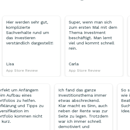
Hier werden sehr gut,
Super, wenn man sich
komplizierte
zum ersten Mal mit dem
Sachverhalte rund um
Thema Investment
das Investieren
beschäftigt. Man lernt
verständlich dargestellt!
viel und kommt schnell
rein.
Lisa
Carla
App Store Review
App Store Review
rfekt um Anfängern
Ich fand das ganze
So s
im Aufbau eines
Investitionsthema immer
wie 
rtfolios zu helfen.
etwas abschreckend.
Beat
fklärung und Tipps zu
Klar macht es Sinn, auch
Such
versifikation im
neben der Rente was zur
Idee
rtfolio kommen nicht
Seite zu legen. Trotzdem
 kurz.
war ich immer schnell
demotiviert und